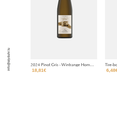
info@alyduhr.lu
2024 Pinot Gris - Wintrange Hommelsberg (Bio)
Tire-b
18,81
€
6,48
AJOUTER AU PANIER