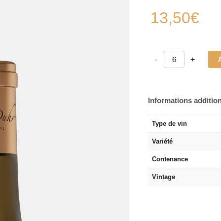
13,50
€
2024
-
+
Pinot
Gris
-
Puits
d'Or
®
quantité
Informations additio
Type de vin
Variété
Contenance
Vintage