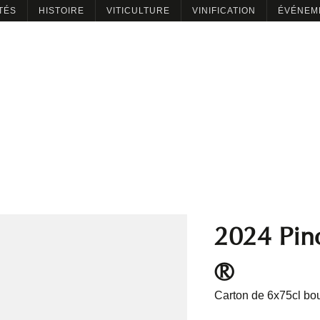
TÉS
HISTOIRE
VITICULTURE
VINIFICATION
ÉVÉNEM
2024 Pino
®
Carton de 6x75cl bou