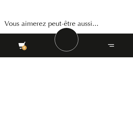
Vous aimerez peut-être aussi...
AJOUTER AU PANIER
ÉPUISÉ
ÉPUI
Crémant - Brut 'Grande Cuvée'.
Crémant - Brut Rosé
27,82
€
20,80
€
4,20
€