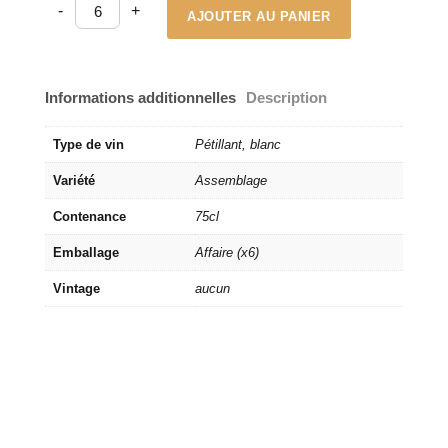
-
+
-
AJOUTER AU PANIER
Brut
'Aly
Duhr'
quantité
Informations additionnelles
Description
Type de vin
Pétillant, blanc
Variété
Assemblage
Contenance
75cl
Emballage
Affaire (x6)
Vintage
aucun